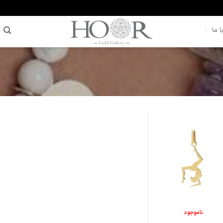
 ما
افزودن
به
علاقه
مندی
ها
+
ناموجود