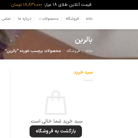
Ski
قیمت آنلاین طلای ۱۸ عیار:
18,830,000 تومان
t
conten
خانه
فروشگاه
محصولات
درباره ما
تماس با
بالرین
خانه
/
فروشگاه
/
محصولات برچسب خورده “بالرین”
سبد خرید
سبد خرید شما خالی است.
بازگشت به فروشگاه