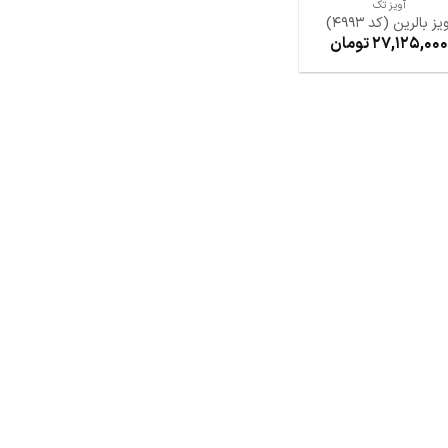
آویز تک
ویز بالرین (کد 4993)
27,125,000
تومان