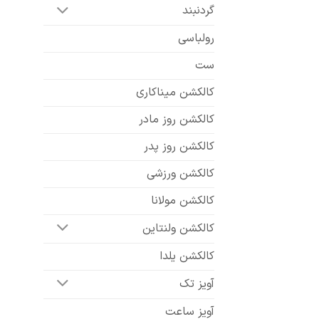
گردنبند
رولباسی
ست
کالکشن میناکاری
کالکشن روز مادر
کالکشن روز پدر
کالکشن ورزشی
کالکشن مولانا
کالکشن ولنتاین
کالکشن یلدا
آویز تک
آویز ساعت