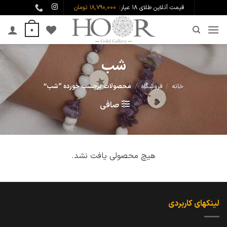
Ski
قیمت آنلاین طلای ۱۸ عیار:
18,790,000 تومان
t
0
conten
شب
خانه
/
فروشگاه
/
محصولات برچسب خورده “شب”
صافی
هیچ محصولی یافت نشد.
لینکهای کاربردی