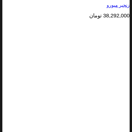
یر میورو
38,292,0
تومان