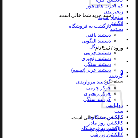
کم اجرت های هور
زنجیر بدن
سبد خرید شما خالی است.
سنجاق سینه
انگشتر
بازگشت به فروشگاه
دستبند
دستبند بافتی
دستبند النگویی
بنگل
ورود / ثبت نام
دستبند چرمی
دستبند زنجیری
دستبند سنگی
دستبند عربی(تمیمه)
0
گردنبند
سبد خرید
گردنبند مرواریدی
چوکر چرمی
چوکر زنجیری
گردنبند سنگی
رولباسی
ست
کالکشن میناکاری
سبد خرید شما خالی است.
کالکشن روز مادر
بازگشت به فروشگاه
کالکشن روز پدر
کالکشن ورزشی