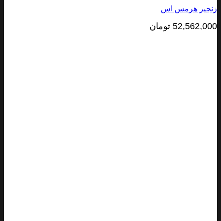
یر هرمس اس
52,562,0
تومان