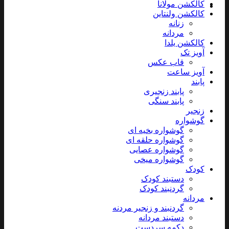
کالکشن مولانا
کالکشن ولنتاین
زنانه
مردانه
کالکشن یلدا
آویز تک
قاب عکس
آویز ساعت
پابند
پابند زنجیری
پابند سنگی
زنجیر
گوشواره
گوشواره بخیه ای
گوشواره حلقه ای
گوشواره عصایی
گوشواره میخی
کودک
دستبند کودک
گردنبند کودک
مردانه
گردنبند و زنجیر مردنه
دستبند مردانه
دکمه سردست