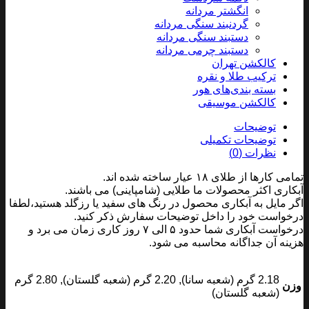
انگشتر مردانه
گردنبند سنگی مردانه
دستبند سنگی مردانه
دستبند چرمی مردانه
کالکشن تهران
ترکیب طلا و نقره
بسته بندی‌های هور
کالکشن موسیقی
توضیحات
توضیحات تکمیلی
نظرات (0)
کارها از طلای ۱۸ عیار ساخته شده اند.
اری اکثر محصولات ما طلایی (شامپاینی) می باشند.
 مایل به آبکاری محصول در رنگ های سفید یا رزگلد هستید،لطفا
واست خود را داخل توضیحات سفارش ذکر کنید.
درخواست آبکاری شما حدود ۵ الی ۷ روز کاری زمان می برد و
نه آن جداگانه محاسبه می شود.
2.18 گرم (شعبه سانا), 2.20 گرم (شعبه گلستان), 2.80 گرم
ن
(شعبه گلستان)