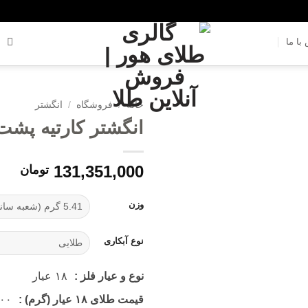
با ما
خانه
/
فروشگاه
/
انگشتر
انگشتر کارتیه پشت
افزودن
به
علاقه
131,351,000
تومان
مندی
ها
وزن
نوع آبکاری
نوع و عیار فلز :
۱۸
عیار
قیمت طلای ۱۸ عیار (گرم) :
۰۰۰