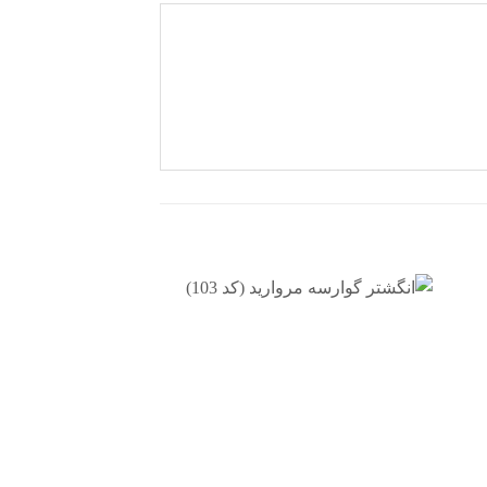
دن
افزودن
به
ه
علاقه
ی
مندی
ها