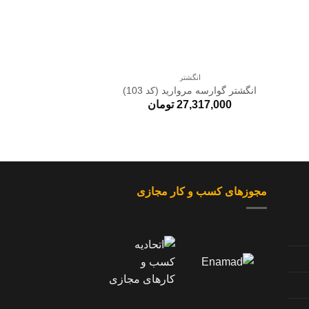
+
+
انگشتر
انگشت
انگشتر گوارسه مروارید (کد 103)
انگشتر گیسو (کد 0
27,317,000
تومان
9,797,000
مجوزهای کسب و کار مجازی