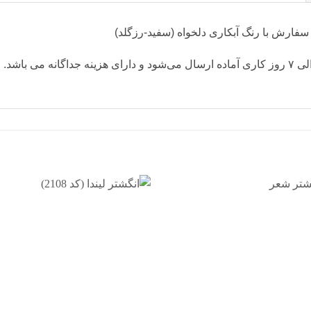
افزودن
افزو
به
به
علاقه
علاق
مندی
مند
ها
ها