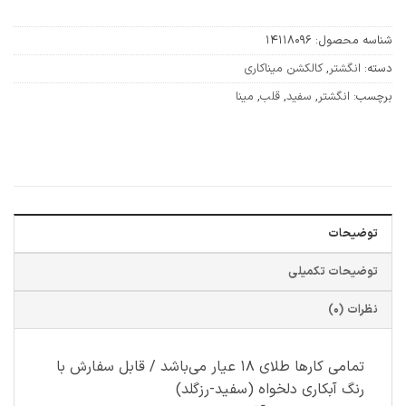
شناسه محصول:
14118096
دسته:
انگشتر
,
کالکشن میناکاری
برچسب:
انگشتر
,
سفید
,
قلب
,
مینا
توضیحات
توضیحات تکمیلی
نظرات (0)
تمامی کارها طلای ۱۸ عیار می‌باشد / قابل سفارش با
رنگ آبکاری دلخواه (سفید-رزگلد)