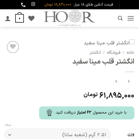
Ski
قیمت آنلاین طلای ۱۸ عیار:
18,830,000 تومان
t
0
conten
خانه
/
فروشگاه
/
انگشتر
افزودن
انگشتر قلب مینا سفید
به
علاقه
مندی
ها
61,895,000
تومان
با خرید این محصول
62
امتیاز
دریافت کنید.
صاف
وزن