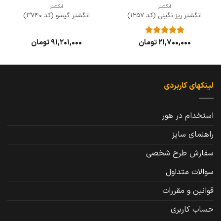
انگشتر
انگشتر
انگشتر ریز نگینی (کد 1257)
انگشتر گیسو (کد 3740)
21,700,000
تومان
91,201,000
تومان
نمره
5
از
5
لینکهای کاربردی
استخدام در هور
راهنمای سایز
سفارش طرح شخصی
سوالات متداول
قوانین و مقررات
حساب کاربری