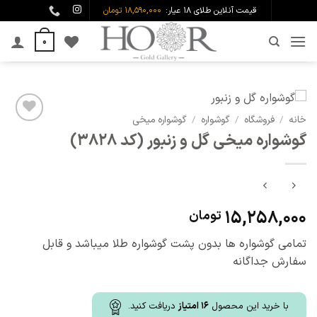
Ski
قیمت آنلاین طلای ۱۸ عیار:
18,590,000 تومان
t
0
conten
خانه
/
فروشگاه
/
گوشواره
/
گوشواره میخی
افزودن
گوشواره میخی گل و زنبور (کد 3828)
به
علاقه
مندی
ها
15,258,000
تومان
تمامی گوشواره ها بدون پشت گوشواره طلا میباشد و قابل
سفارش جداگانه
با خرید این محصول
16
امتیاز
دریافت کنید.