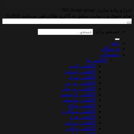
اجرا و پیاده سازی: NN design group
تمام حقوق وب سایت متعلق به گالری طلای هور می‌باشد 2026 ©
جستجو برای:
خانه
فروشگاه
محصولات
کالکشن ها
کالکشن الیزه
کالکشن تابستان
کالکشن تهران
کالکشن روز پدر
کالکشن روز مادر
کالکشن کریسمس
کالکشن موسیقی
کالکشن مولانا
کالکشن میناکاری
کالکشن نقره
کالکشن ورزشی
کالکشن ولنتاین