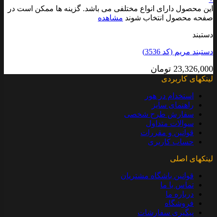
این محصول دارای انواع مختلفی می باشد. گزینه ها ممکن است در
صفحه محصول انتخاب شوند
مشاهده
دستبند
دستبند مریم (کد 3536)
23,326,000
تومان
لینکهای کاربردی
استخدام در هور
راهنمای سایز
سفارش طرح شخصی
سوالات متداول
قوانین و مقررات
حساب کاربری
لینکهای اصلی
قوانین باشگاه مشتریان
تماس با ما
درباره ما
فروشگاه
پیگیری سفارشات