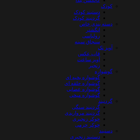
کالکشن یلدا
کودک
دستبند کودک
گردنبند کودک
دسته بندی خاص
انگشتر
رولباسی
سنجاق سینه
آویز تک
قاب عکس
آویز ساعت
زنجیر
گوشواره
گوشواره بخیه ای
گوشواره حلقه ای
گوشواره عصایی
گوشواره میخی
گردنبند
گردنبند سنگی
گردنبند مرواریدی
چوکر زنجیری
چوکر چرمی
دستبند
دستبند زنجیری