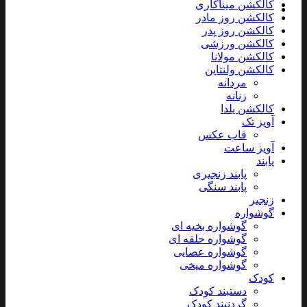
کالکشن میناکاری
کالکشن روز مادر
کالکشن روز پدر
کالکشن ورزشی
کالکشن مولانا
کالکشن ولنتاین
مردانه
زنانه
کالکشن یلدا
آویز تک
قاب عکس
آویز ساعت
پابند
پابند زنجیری
پابند سنگی
زنجیر
گوشواره
گوشواره بخیه ای
گوشواره حلقه ای
گوشواره عصایی
گوشواره میخی
کودک
دستبند کودک
گردنبند کودک