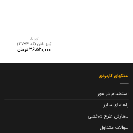
آویز تک
آویز تابان (کد 3774)
36,520,000
تومان
لینکهای کاربردی
استخدام در هور
راهنمای سایز
سفارش طرح شخصی
سوالات متداول