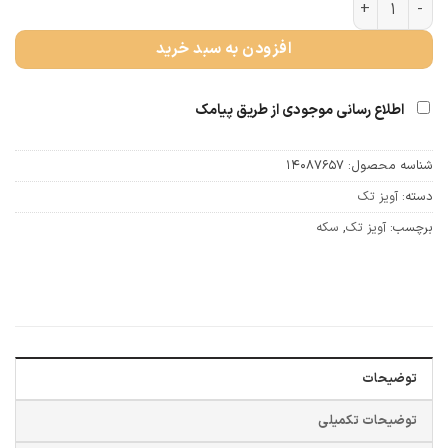
آویز سکه کوچک (کد 1454) عدد
افزودن به سبد خرید
اطلاع رسانی موجودی از طریق پیامک
شناسه محصول:
14087657
دسته:
آویز تک
برچسب:
آویز تک
,
سکه
توضیحات
توضیحات تکمیلی