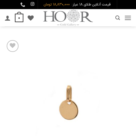
Ski
قیمت آنلاین طلای ۱۸ عیار:
18,830,000 تومان
t
0
conten
افزودن
به
علاقه
مندی
ها