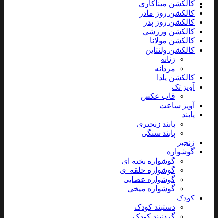
کالکشن میناکاری
کالکشن روز مادر
کالکشن روز پدر
کالکشن ورزشی
کالکشن مولانا
کالکشن ولنتاین
زنانه
مردانه
کالکشن یلدا
آویز تک
قاب عکس
آویز ساعت
پابند
پابند زنجیری
پابند سنگی
زنجیر
گوشواره
گوشواره بخیه ای
گوشواره حلقه ای
گوشواره عصایی
گوشواره میخی
کودک
دستبند کودک
گردنبند کودک