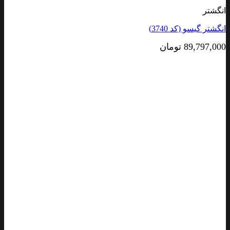
انگشتر
انگشتر گیسو (کد 3740)
89,797,000
تومان