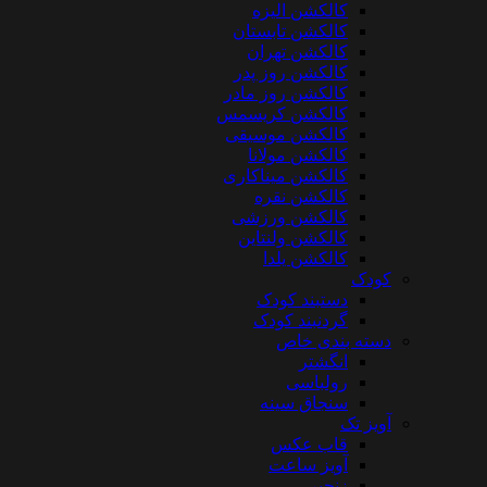
کالکشن الیزه
کالکشن تابستان
کالکشن تهران
کالکشن روز پدر
کالکشن روز مادر
کالکشن کریسمس
کالکشن موسیقی
کالکشن مولانا
کالکشن میناکاری
کالکشن نقره
کالکشن ورزشی
کالکشن ولنتاین
کالکشن یلدا
کودک
دستبند کودک
گردنبند کودک
دسته بندی خاص
انگشتر
رولباسی
سنجاق سینه
آویز تک
قاب عکس
آویز ساعت
زنجیر