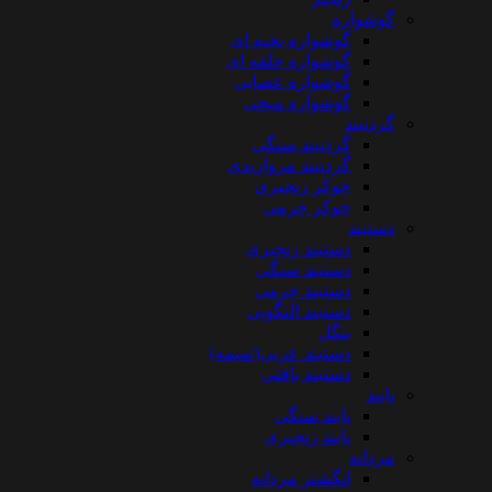
گوشواره
گوشواره بخیه ای
گوشواره حلقه ای
گوشواره عصایی
گوشواره میخی
گردنبند
گردنبند سنگی
گردنبند مرواریدی
چوکر زنجیری
چوکر چرمی
دستبند
دستبند زنجیری
دستبند سنگی
دستبند چرمی
دستبند النگویی
بنگل
دستبند عربی(تمیمه)
دستبند بافتی
پابند
پابند سنگی
پابند زنجیری
مردانه
انگشتر مردانه