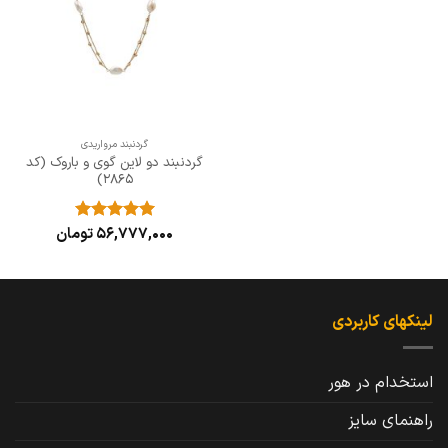
ها
گردنبند مرواریدی
گردنبند دو لاین گوی و باروک (کد
2865)
56,777,000
تومان
نمره
5
از
5
لینکهای کاربردی
استخدام در هور
راهنمای سایز