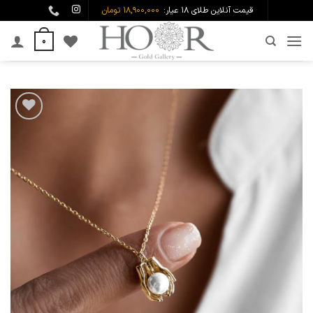
Ski
قیمت آنلاین طلای ۱۸ عیار:
18,900,000 تومان
t
0
conten
افزودن
به
علاقه
مندی
ها