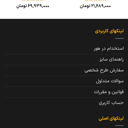
21,689,000
تومان
69,939,000
تومان
نمره
5
از
نمره
5
از
5
5
لینکهای کاربردی
استخدام در هور
راهنمای سایز
سفارش طرح شخصی
سوالات متداول
قوانین و مقررات
حساب کاربری
لینکهای اصلی