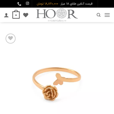
Ski
قیمت آنلاین طلای ۱۸ عیار:
18,820,000 تومان
t
0
conten
افزودن
به
علاقه
مندی
ها