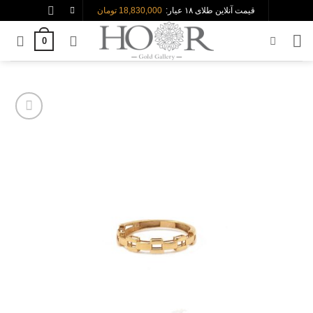
Ski
قیمت آنلاین طلای ۱۸ عیار:
18,830,000 تومان
t
0
conten
افزودن
به
علاقه
مندی
ها