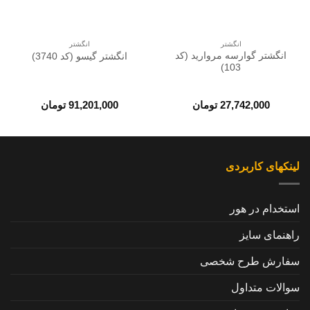
انگشتر
انگشتر
انگشتر گوارسه مروارید (کد
انگشتر گیسو (کد 3740)
103)
27,742,000
تومان
91,201,000
تومان
لینکهای کاربردی
استخدام در هور
راهنمای سایز
سفارش طرح شخصی
سوالات متداول