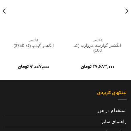
انگشتر
انگشتر
انگشتر گوارسه مروارید (کد
انگشتر گیسو (کد 3740)
103)
27,683,000
تومان
91,007,000
تومان
لینکهای کاربردی
استخدام در هور
راهنمای سایز