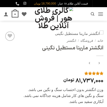
Ski
قیمت آنلاین طلای ۱۸ عیار:
18,790,000 تومان
t
0
conten
خانه
/
فروشگاه
/
انگشتر
افزودن
انگشتر مارینا مستطیل نگینی
به
علاقه
مندی
ها
81,737,000
تومان
1
امتیاز
5
از
5 امتیاز
مشتری
وزن انگشتر بدون احتساب سنگ و نگین می باشد.
سنگ و نگین های کار شامل هزینه جداگانه نمی باشد.
آبکاری سفید می باشد.