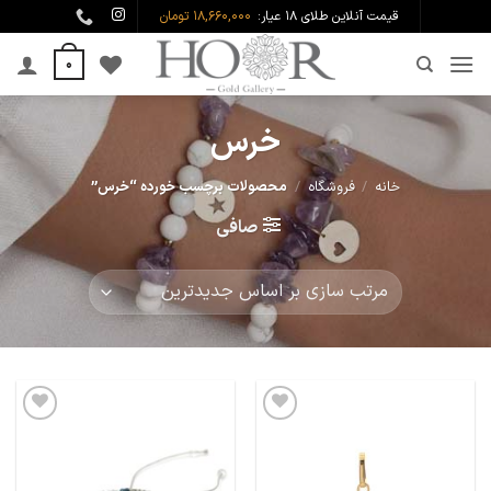
Ski
قیمت آنلاین طلای ۱۸ عیار:
18,660,000 تومان
t
0
conten
خرس
خانه
/
فروشگاه
/
محصولات برچسب خورده “خرس”
صافی
افزودن
افزودن
به
به
علاقه
علاقه
مندی
مندی