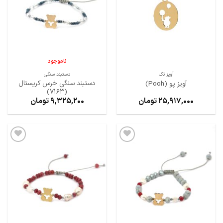
ها
ها
ناموجود
آویز تک
دستبند سنگی
دستبند سنگی خرس کریستال
آویز پو (Pooh)
(7163)
25,917,000
تومان
9,325,200
تومان
افزودن
افزودن
به
به
علاقه
علاقه
مندی
مندی
ها
ها