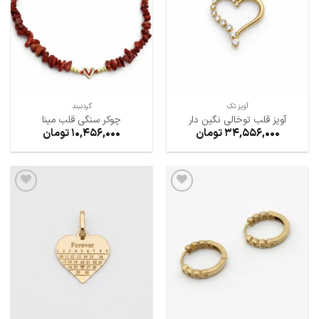
ها
ها
آویز تک
گردنبند
آویز قلب توخالی نگین دار
چوکر سنگی قلب مینا
34,556,000
تومان
10,456,000
تومان
افزودن
افزودن
به
به
علاقه
علاقه
مندی
مندی
ها
ها