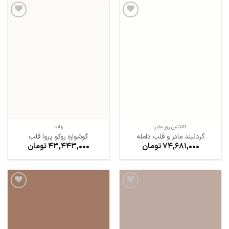
افزودن
افزودن
به
به
علاقه
علاقه
مندی
مندی
ها
ها
کالکشن روز مادر
زنانه
گردنبند مادر و قلب دامله
گوشواره روکو پروا قلب
74,681,000
تومان
43,443,000
تومان
افزودن
افزودن
به
به
علاقه
علاقه
مندی
مندی
ها
ها