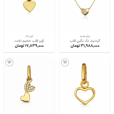
برای هدیه
آویز تک
گردنبند تک نگین قلب
آویز قلب حجیم تخت
31,988,000
تومان
17,839,000
تومان
افزودن
افزودن
به
به
علاقه
علاقه
مندی
مندی
ها
ها