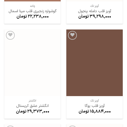
آویز تک
زنانه
آویز قلب دامله پنجول
گوشواره زنجیری قلب مینا اسمال
39,298,000
تومان
22,238,000
تومان
افزودن
افزودن
به
به
علاقه
علاقه
مندی
مندی
ها
ها
آویز تک
انگشتر
آویز قلب یوگا
انگشتر عشق کریستال
15,884,000
تومان
29,373,000
تومان