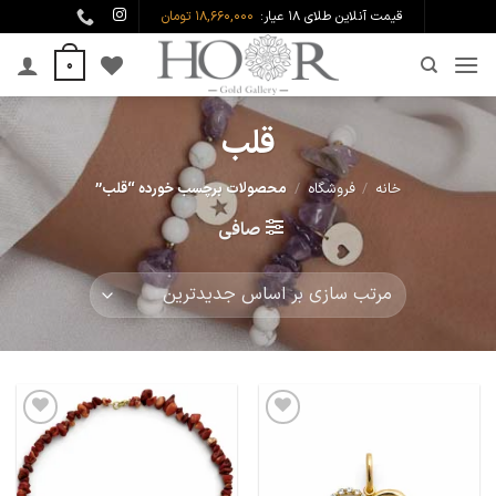
Ski
قیمت آنلاین طلای ۱۸ عیار:
18,660,000 تومان
t
0
conten
قلب
خانه
/
فروشگاه
/
محصولات برچسب خورده “قلب”
صافی
افزودن
افزودن
به
به
علاقه
علاقه
مندی
مندی