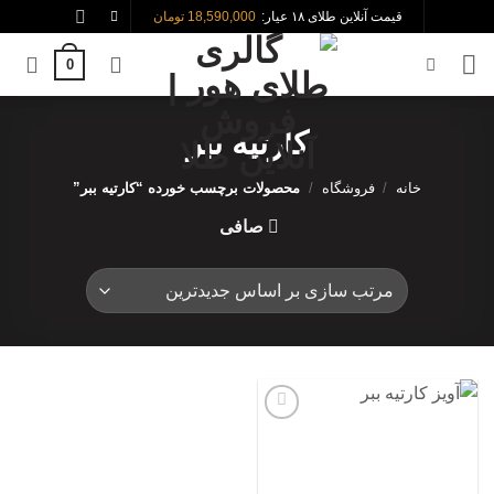
Skip
قیمت آنلاین طلای ۱۸ عیار:
18,590,000 تومان
to
0
content
کارتیه ببر
خانه
/
فروشگاه
/
محصولات برچسب خورده “کارتیه ببر”
صافی
افزودن
به
علاقه
مندی