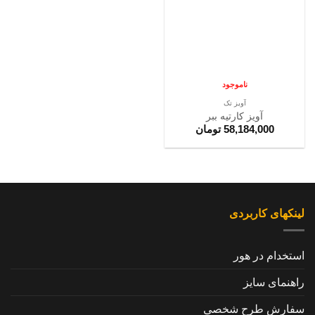
ها
ناموجود
آویز تک
آویز کارتیه ببر
58,184,000
تومان
لینکهای کاربردی
استخدام در هور
راهنمای سایز
سفارش طرح شخصی