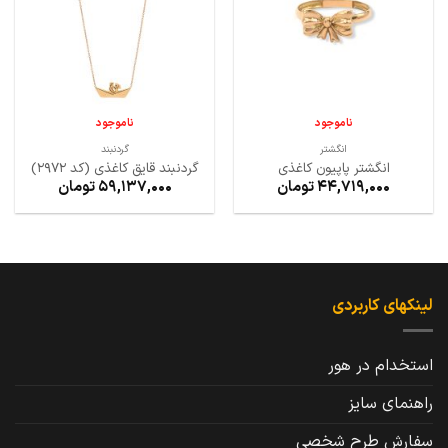
ها
ها
ناموجود
ناموجود
انگشتر
گردنبند
انگشتر پاپیون کاغذی
گردنبند قایق کاغذی (کد 2972)
44,719,000
تومان
59,137,000
تومان
لینکهای کاربردی
استخدام در هور
راهنمای سایز
سفارش طرح شخصی