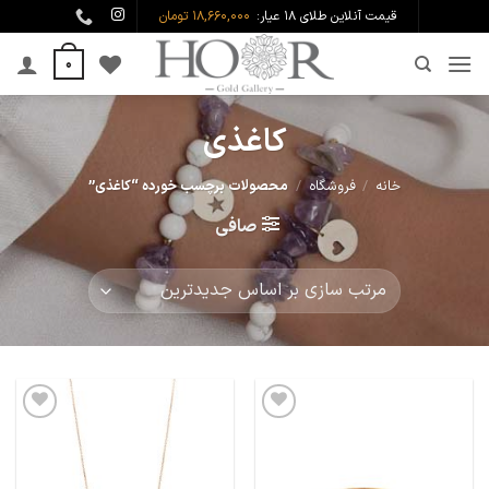
Ski
قیمت آنلاین طلای ۱۸ عیار:
18,660,000 تومان
t
0
conten
کاغذی
خانه
/
فروشگاه
/
محصولات برچسب خورده “کاغذی”
صافی
افزودن
افزودن
به
به
علاقه
علاقه
مندی
مندی