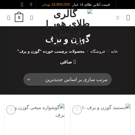
Skip
قیمت آنلاین طلای ۱۸ عیار:
18,900,000 تومان
to
0
content
گوزن و برف
خانه
/
فروشگاه
/
محصولات برچسب خورده “گوزن و برف”
صافی
افزودن
افزودن
به
به
علاقه
علاقه
مندی
مندی