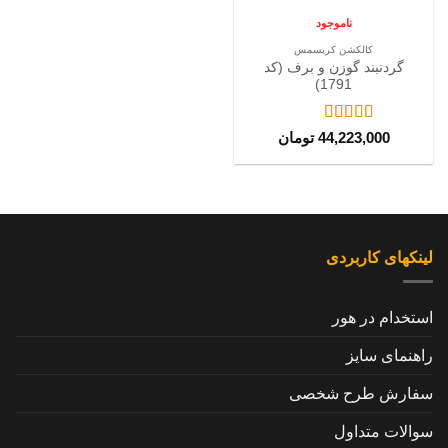
ناموجود
کالکشن کریسمس
گردنبند گوزن و برف (کد
1791)
نمره
5
از 5
44,223,000
تومان
لینکهای کاربردی
استخدام در هور
راهنمای سایز
سفارش طرح شخصی
سوالات متداول