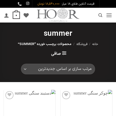
Ski
قیمت آنلاین طلای ۱۸ عیار:
18,540,000 تومان
t
0
conten
summer
خانه
/
فروشگاه
/
محصولات برچسب خورده “SUMMER”
صافی
افزودن
افزودن
به
به
علاقه
علاقه
مندی
مندی