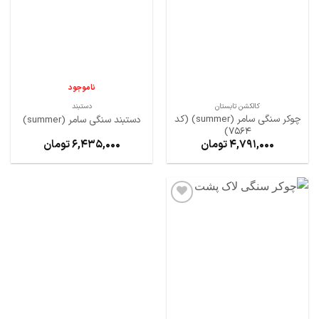
ها
ها
ناموجود
کالکشن تابستان
دستبند
چوکر سنگی سامر (summer) (کد
دستبند سنگی سامر (summer)
7564)
4,791,000
تومان
6,435,000
تومان
افزودن
به
علاقه
مندی
ها