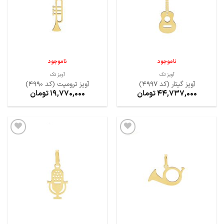
ها
ها
ناموجود
ناموجود
آویز تک
آویز تک
آویز گیتار (کد 4997)
آویز ترومپت (کد 4990)
44,737,000
تومان
19,770,000
تومان
افزودن
افزودن
به
به
علاقه
علاقه
مندی
مندی
ها
ها