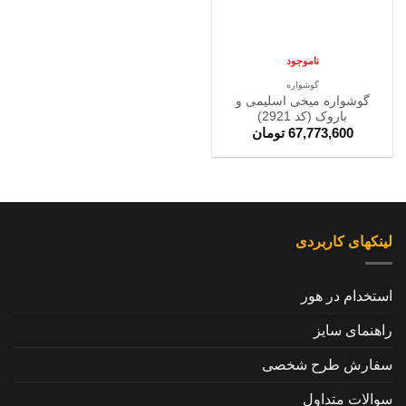
ناموجود
گوشواره
گوشواره میخی اسلیمی و
باروک (کد 2921)
67,773,600
تومان
لینکهای کاربردی
استخدام در هور
راهنمای سایز
سفارش طرح شخصی
سوالات متداول