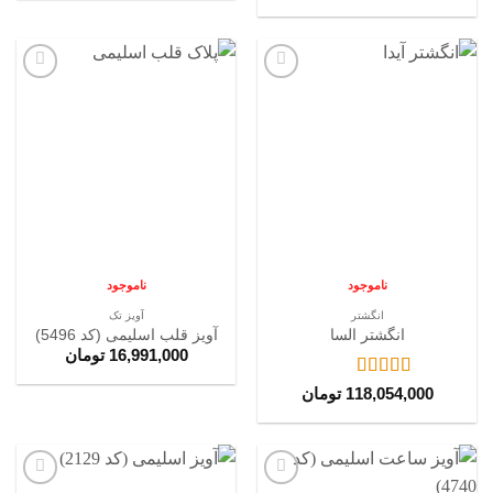
افزودن
افزودن
به
به
علاقه
علاقه
مندی
مندی
ها
ها
ناموجود
ناموجود
انگشتر
آویز تک
انگشتر السا
آویز قلب اسلیمی (کد 5496)
16,991,000
تومان
نمره
5
از 5
118,054,000
تومان