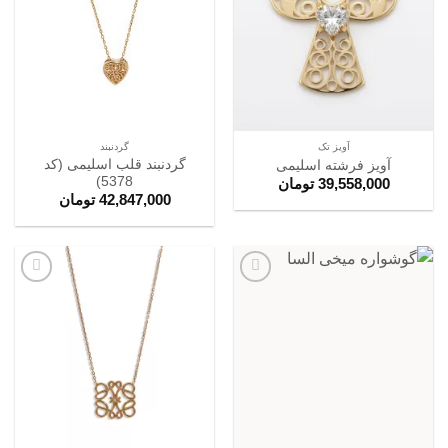
ها
ها
آویز تک
گردنبند
گردنبند قلب اسلیمی (کد
آویز فرشته اسلیمی
5378)
39,558,000
تومان
42,847,000
تومان
افزودن
افزودن
به
به
علاقه
علاقه
مندی
مندی
ها
ها