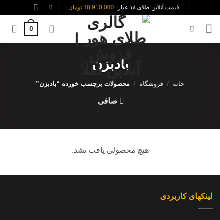
Ski
قیمت آنلاین طلای ۱۸ عیار:
18,910,000 تومان
t
0
conten
بادبزن
خانه
/
فروشگاه
/
محصولات برچسب خورده “بادبزن”
صافی
هیچ محصولی یافت نشد.
لینکهای کاربردی