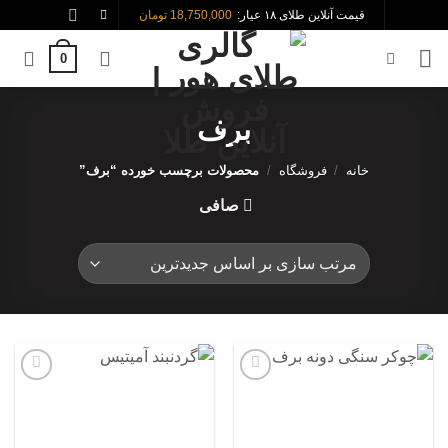
Ski
قیمت آنلاین طلای ۱۸ عیار:
18,750,000 تومان
t
0
conten
برف
خانه
/
فروشگاه
/
محصولات برچسب خورده “برف”
صافی
افزودن
افزودن
به
به
علاقه
علاقه
مندی
مندی