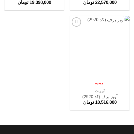
22,570,000
تومان
19,398,000
تومان
افزودن
به
علاقه
مندی
ها
ناموجود
آویز تک
آویز برف (کد 2920)
10,516,000
تومان