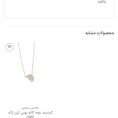
باشد.
محصولات مشابه
افزودن
به
علاقه
مندی
ها
کالکشن میناکاری
گردنبند بچه گانه یونی کرن (کد
562)