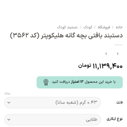
خانه
/
فروشگاه
/
کودک
/
دستبند کودک
دستبند بافتی بچه گانه هلیکوپتر (کد 3562)
11,139,400
تومان
با خرید این محصول
12
امتیاز
دریافت کنید.
صاف
وزن
نوع آبکاری