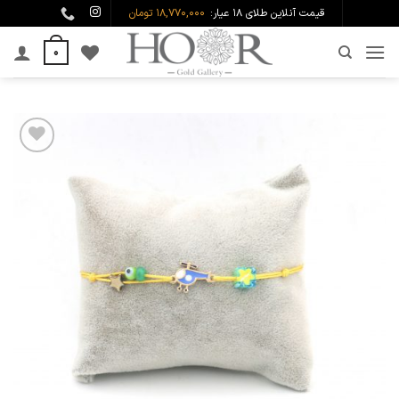
Ski
قیمت آنلاین طلای ۱۸ عیار:
18,770,000 تومان
t
0
conten
افزودن
به
علاقه
مندی
ها