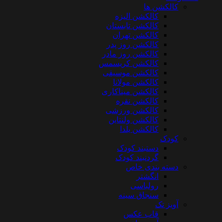
کالکشن ها
کالکشن الیزه
کالکشن تابستان
کالکشن تهران
کالکشن روز پدر
کالکشن روز مادر
کالکشن کریسمس
کالکشن موسیقی
کالکشن مولانا
کالکشن میناکاری
کالکشن نقره
کالکشن ورزشی
کالکشن ولنتاین
کالکشن یلدا
کودک
دستبند کودک
گردنبند کودک
دسته بندی خاص
انگشتر
رولباسی
سنجاق سینه
آویز تک
قاب عکس