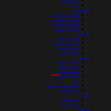
آویز ساعت
زنجیر
گوشواره
گوشواره بخیه ای
گوشواره حلقه ای
گوشواره عصایی
گوشواره میخی
گردنبند
گردنبند سنگی
گردنبند مرواریدی
چوکر زنجیری
چوکر چرمی
دستبند
دستبند زنجیری
دستبند سنگی
دستبند چرمی
ناموجود
دستبند النگویی
بنگل
دستبند عربی(تمیمه)
دستبند بافتی
پابند
پابند سنگی
پابند زنجیری
مردانه