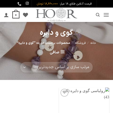
Ski
قیمت آنلاین طلای ۱۸ عیار:
18,660,000 تومان
t
0
conten
گوی و دایره
خانه
/
فروشگاه
/
محصولات برچسب خورده “گوی و دایره”
صافی
افزودن
به
علاقه
مندی