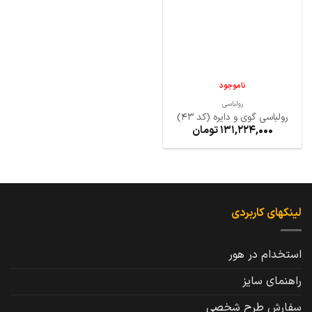
ها
ناموجود
رولباسی
رولباسی گوی و دایره (کد 43)
131,224,000
تومان
لینکهای کاربردی
استخدام در هور
راهنمای سایز
سفارش طرح شخصی