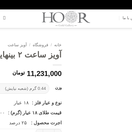
با ما
خانه
/
فروشگاه
/
آویز ساعت
آویز ساعت ۲ بینهایت (کد 3180)
افزودن
به
علاقه
11,231,000
تومان
مندی
ها
وزن
نوع و عیار فلز :
۱۸
عیار
قیمت طلای ۱۸ عیار (گرم) :
۰۰۰
اجرت محصول :
۲۵
درصد
آویز ساعت ۲ بینهایت (کد 3180) عدد