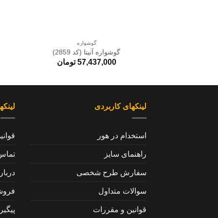
+
گوشواره
گوشواره آنیتا (کد 2859)
57,437,000
تومان
لینکهای کاربردی
لینکه
استخدام در هور
قوانی
راهنمای سایز
تماس 
سفارش طرح شخصی
دربار
سوالات متداول
فروش
قوانین و مقررات
پیگی