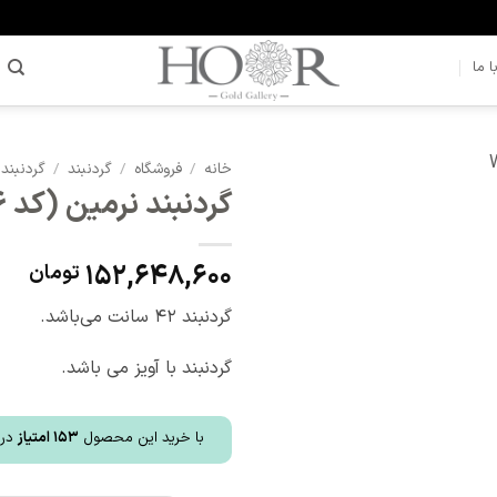
 ما
خانه
/
فروشگاه
/
گردنبند
/
گردنبند 
گردنبند نرمین (کد 3026)
افزودن
به
علاقه
152,648,600
تومان
مندی
ها
گردنبند 42 سانت می‌باشد.
گردنبند با آویز می باشد.
با خرید این محصول
153
امتیاز
دری