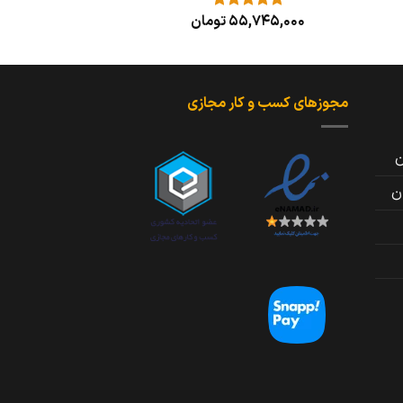
55,745,000
تومان
نمره
5
از
5
مجوزهای کسب و کار مجازی