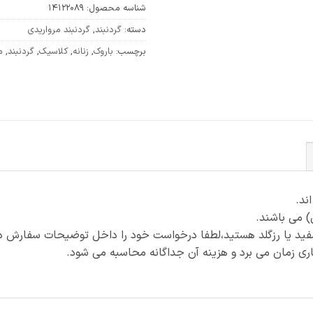
شناسه محصول:
14122089
دسته:
گردنبند
,
گردنبند مرواریدی
برچسب:
باروک
,
زنانه
,
کلاسیک
,
گردنبند
,
م
) می باشند.
فید یا رزگلد هستید،لطفا درخواست خود را داخل توضیحات سفارش ذک