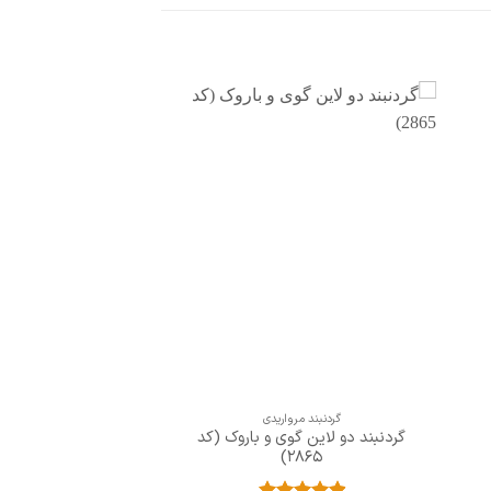
افزودن
به
علاقه
مندی
ها
+
گردنبند مرواریدی
گردنبند دو لاین گوی و باروک (کد
2865)