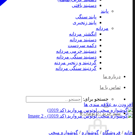
دستبند بافتی
پابند
پابند سنگی
پابند زنجیری
مردانه
انگشتر مردانه
دستبند مردانه
دکمه سردست
دستبند چرمی مردانه
دستبند سنگی مردانه
گردنبند و زنجیر مردنه
گردنبند سنگی مردانه
درباره ما
تماس با ما
جستجو برای:
افزودن به علاقه مندی ها
سبد خرید /
0
تومان
0
خانه
/
فروشگاه
/
گوشواره
/
گوشواره میخی