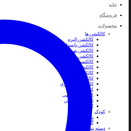
خانه
فروشگاه
محصولات
کالکشن ها
کالکشن الیزه
کالکشن تابستان
کالکشن تهران
کالکشن روز پدر
کالکشن روز مادر
کالکشن کریسمس
کالکشن موسیقی
کالکشن مولانا
کالکشن میناکاری
کالکشن نقره
کالکشن ورزشی
کالکشن ولنتاین
کالکشن یلدا
کودک
دستبند کودک
گردنبند کودک
دسته بندی خاص