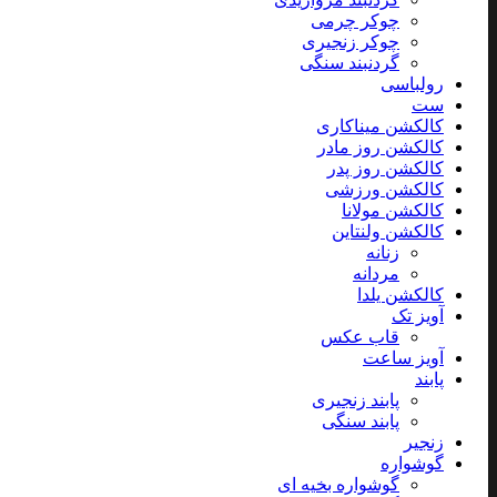
چوکر چرمی
چوکر زنجیری
گردنبند سنگی
رولباسی
ست
کالکشن میناکاری
کالکشن روز مادر
کالکشن روز پدر
کالکشن ورزشی
کالکشن مولانا
کالکشن ولنتاین
زنانه
مردانه
کالکشن یلدا
آویز تک
قاب عکس
آویز ساعت
پابند
پابند زنجیری
پابند سنگی
زنجیر
گوشواره
گوشواره بخیه ای