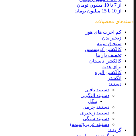
از 7 تا 10 میلیون تومان
از 10 تا 15 میلیون تومان
دسته‌های محصولات
کم اجرت های هور
زنجیر بدن
سنجاق سینه
کالکشن کریسمس
تخفیف دار ها
کالکشن تابستان
برای هدیه
کالکشن الیزه
انگشتر
دستبند
دستبند بافتی
دستبند النگویی
بنگل
دستبند چرمی
دستبند زنجیری
دستبند سنگی
دستبند عربی(تمیمه)
گردنبند
گردنبند مرواریدی