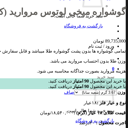
گوشواره میخی لوتوس مروارید (کد 019
سبد خرید شما خالی است.
بازگشت به فروشگاه
89,735,000
تومان
ورود / ثبت نام
تمامی گوشواره ها بدون پشت گوشواره طلا میباشد و قابل سفارش جد
وزن طلا بدون احتساب مروارید می باشد.
0
هزینه مروارید بصورت جداگانه محاسبه می شود.
سبد خرید
با خرید این محصول
90
امتیاز
دریافت کنید.
با خرید این محصول
90
امتیاز
دریافت کنید.
وزن
صاف
نوع و عیار فلز :
۱۸
عیار
سبد خرید شما خالی است.
قیمت طلای ۱۸ عیار (گرم) :
۱۸,۵۴۰,۰۰۰
تومان
بازگشت به فروشگاه
اجرت محصول :
۲۰
درصد