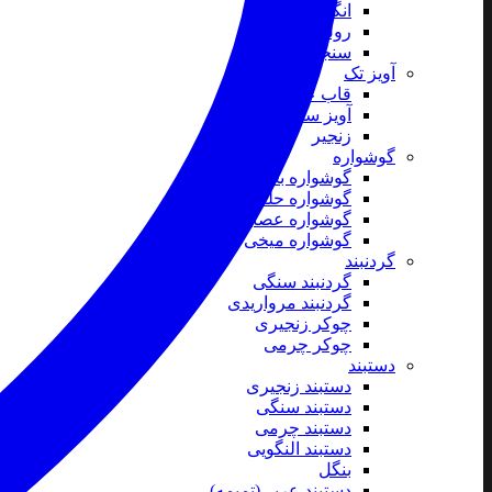
انگشتر
رولباسی
سنجاق سینه
آویز تک
قاب عکس
آویز ساعت
زنجیر
گوشواره
گوشواره بخیه ای
گوشواره حلقه ای
گوشواره عصایی
گوشواره میخی
گردنبند
گردنبند سنگی
گردنبند مرواریدی
چوکر زنجیری
چوکر چرمی
دستبند
دستبند زنجیری
دستبند سنگی
دستبند چرمی
دستبند النگویی
بنگل
دستبند عربی(تمیمه)