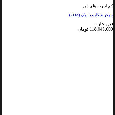
کم اجرت های هور
چوکر فیگارو باروک (7114)
نمره
5
از 5
118,043,000
تومان