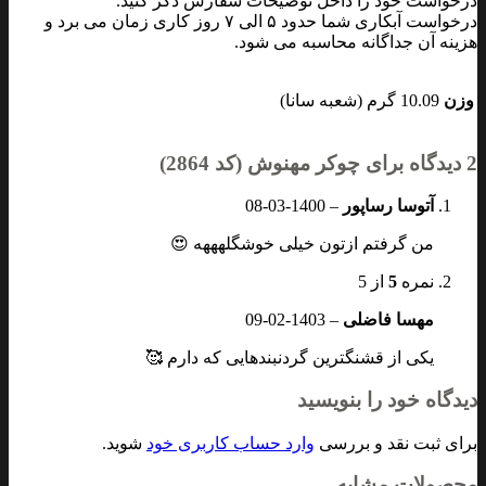
درخواست خود را داخل توضیحات سفارش ذکر کنید.
درخواست آبکاری شما حدود ۵ الی ۷ روز کاری زمان می برد و
هزینه آن جداگانه محاسبه می شود.
وزن
10.09 گرم (شعبه سانا)
2 دیدگاه برای
چوکر مهنوش (کد 2864)
آتوسا رساپور
–
1400-03-08
من گرفتم‌ ازتون خیلی خوشگلهههه 😍
نمره
5
از 5
مهسا فاضلی
–
1403-02-09
یکی از قشنگترین گردنبندهایی که دارم 🥰
دیدگاه خود را بنویسید
برای ثبت نقد و بررسی
وارد حساب کاربری خود
شوید.
محصولات مشابه