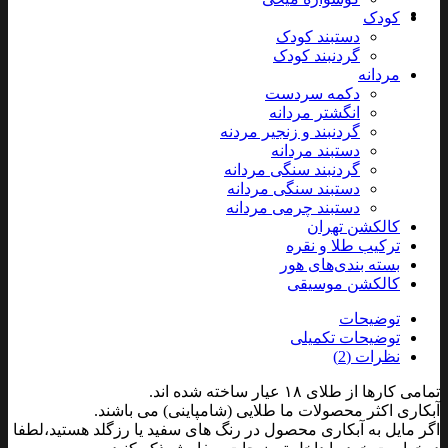
کودک
دستبند کودک
گردنبند کودک
مردانه
دکمه سردست
انگشتر مردانه
گردنبند و زنجیر مردنه
دستبند مردانه
گردنبند سنگی مردانه
دستبند سنگی مردانه
دستبند چرمی مردانه
کالکشن تهران
ترکیب طلا و نقره
بسته بندی‌های هور
کالکشن موسیقی
توضیحات
توضیحات تکمیلی
نظرات (2)
تمامی کارها از طلای ۱۸ عیار ساخته شده اند.
آبکاری اکثر محصولات ما طلایی (شامپاینی) می باشند.
اگر مایل به آبکاری محصول در رنگ های سفید یا رزگلد هستید،لطفا