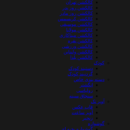
کالکشن تهران
کالکشن روز پدر
کالکشن روز مادر
کالکشن کریسمس
کالکشن موسیقی
کالکشن مولانا
کالکشن میناکاری
کالکشن نقره
کالکشن ورزشی
کالکشن ولنتاین
کالکشن یلدا
کودک
دستبند کودک
گردنبند کودک
دسته بندی خاص
انگشتر
رولباسی
سنجاق سینه
آویز تک
قاب عکس
آویز ساعت
زنجیر
گوشواره
گوشواره بخیه ای