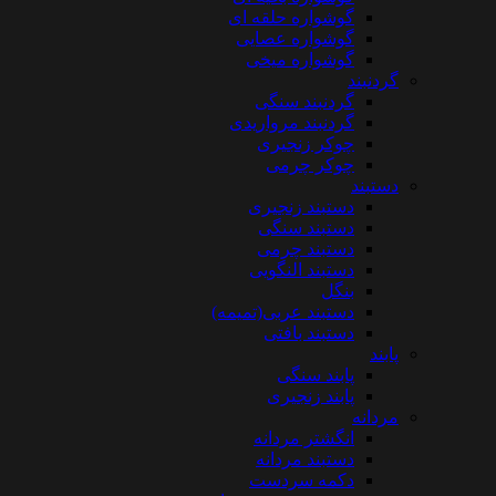
گوشواره حلقه ای
گوشواره عصایی
گوشواره میخی
گردنبند
گردنبند سنگی
گردنبند مرواریدی
چوکر زنجیری
چوکر چرمی
دستبند
دستبند زنجیری
دستبند سنگی
دستبند چرمی
دستبند النگویی
بنگل
دستبند عربی(تمیمه)
دستبند بافتی
پابند
پابند سنگی
پابند زنجیری
مردانه
انگشتر مردانه
دستبند مردانه
دکمه سردست