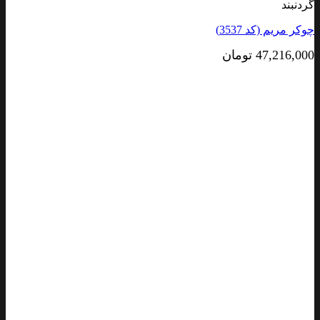
گردنبند
چوکر مریم (کد 3537)
47,216,000
تومان