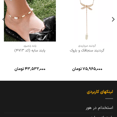
علاقه
علاقه
مندی
مندی
ها
ها
گردنبند مرواریدی
پابند زنجیری
گردنبند سنجاقک و باروک
پابند سایه (کد 4713)
75,965,000
تومان
43,532,000
تومان
لینکهای کاربردی
استخدام در هور