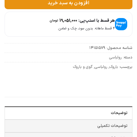
افزودن به سبد خرید
هر قسط با اسنپ‌پی:
19,051,000
تومان
۴ قسط ماهانه. بدون سود، چک و ضامن.
شناسه محصول:
14151579
دسته:
رولباسی
برچسب:
باروک
,
رولباسی
,
گوی و باروک
توضیحات
توضیحات تکمیلی