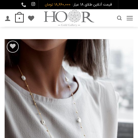
Ski
قیمت آنلاین طلای ۱۸ عیار:
18,660,000 تومان
t
0
conten
افزودن
به
علاقه
مندی
ها