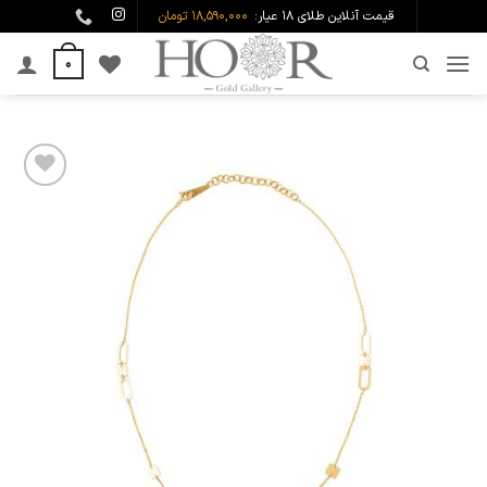
Ski
قیمت آنلاین طلای ۱۸ عیار:
18,590,000 تومان
t
0
conten
افزودن
به
علاقه
مندی
ها