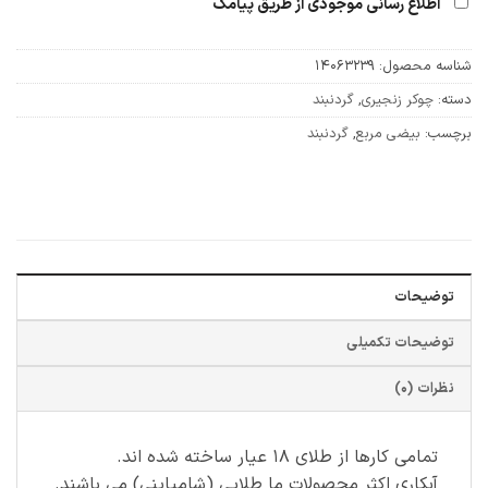
اطلاع رسانی موجودی از طریق پیامک
شناسه محصول:
14063239
دسته:
چوکر زنجیری
,
گردنبند
برچسب:
بیضی مربع
,
گردنبند
توضیحات
توضیحات تکمیلی
نظرات (0)
تمامی کارها از طلای ۱۸ عیار ساخته شده اند.
آبکاری اکثر محصولات ما طلایی (شامپاینی) می باشند.