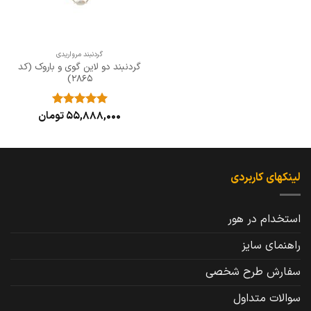
گردنبند مرواریدی
گردنبند دو لاین گوی و باروک (کد
2865)
55,888,000
تومان
نمره
5
از
5
لینکهای کاربردی
استخدام در هور
راهنمای سایز
سفارش طرح شخصی
سوالات متداول