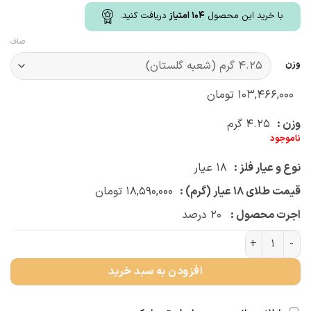
با خرید این محصول
104
امتیاز
دریافت کنید.
صاف
وزن
۱۰۳,۴۶۶,۰۰۰
تومان
وزن :
۴.۲۵
گرم
ناموجود
نوع و عیار فلز :
۱۸
عیار
قیمت طلای ۱۸ عیار (گرم) :
۱۸,۵۹۰,۰۰۰
تومان
اجرت محصول :
۲۰
درصد
چوکر بیضی مربع (کد 2786) عدد
افزودن به سبد خرید