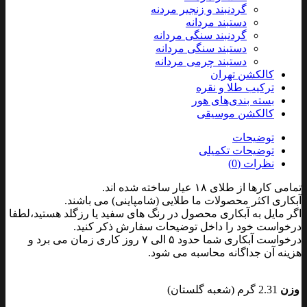
گردنبند و زنجیر مردنه
دستبند مردانه
گردنبند سنگی مردانه
دستبند سنگی مردانه
دستبند چرمی مردانه
کالکشن تهران
ترکیب طلا و نقره
بسته بندی‌های هور
کالکشن موسیقی
توضیحات
توضیحات تکمیلی
نظرات (0)
تمامی کارها از طلای ۱۸ عیار ساخته شده اند.
آبکاری اکثر محصولات ما طلایی (شامپاینی) می باشند.
اگر مایل به آبکاری محصول در رنگ های سفید یا رزگلد هستید،لطفا
درخواست خود را داخل توضیحات سفارش ذکر کنید.
درخواست آبکاری شما حدود ۵ الی ۷ روز کاری زمان می برد و
هزینه آن جداگانه محاسبه می شود.
وزن
2.31 گرم (شعبه گلستان)