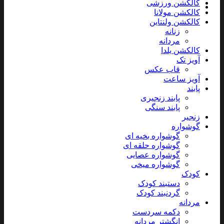
کالکشن ورزشی
کالکشن مولانا
کالکشن ولنتاین
زنانه
مردانه
کالکشن یلدا
آویز تک
قاب عکس
آویز ساعت
پابند
پابند زنجیری
پابند سنگی
زنجیر
گوشواره
گوشواره بخیه ای
گوشواره حلقه ای
گوشواره عصایی
گوشواره میخی
کودک
دستبند کودک
گردنبند کودک
مردانه
دکمه سردست
انگشتر مردانه