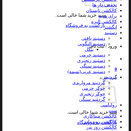
تخفیف دار ها
کالکشن تابستان
سبد خرید شما خالی است.
برای هدیه
کالکشن الیزه
بازگشت به فروشگاه
انگشتر
دستبند
دستبند بافتی
دستبند النگویی
ورود / ثبت نام
بنگل
دستبند چرمی
دستبند زنجیری
دستبند سنگی
0
دستبند عربی(تمیمه)
گردنبند
سبد خرید
گردنبند مرواریدی
چوکر چرمی
چوکر زنجیری
گردنبند سنگی
رولباسی
ست
سبد خرید شما خالی است.
کالکشن میناکاری
کالکشن روز مادر
بازگشت به فروشگاه
کالکشن روز پدر