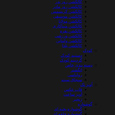
کالکشن روز پدر
کالکشن روز مادر
کالکشن کریسمس
کالکشن موسیقی
کالکشن مولانا
کالکشن میناکاری
کالکشن نقره
کالکشن ورزشی
کالکشن ولنتاین
کالکشن یلدا
کودک
دستبند کودک
گردنبند کودک
دسته بندی خاص
انگشتر
رولباسی
سنجاق سینه
آویز تک
قاب عکس
آویز ساعت
زنجیر
گوشواره
گوشواره بخیه ای
گوشواره حلقه ای