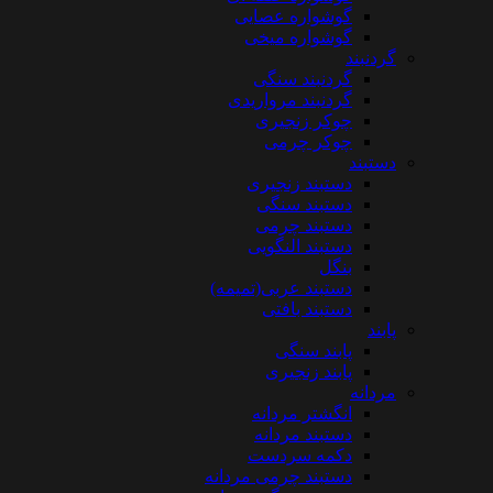
گوشواره عصایی
گوشواره میخی
گردنبند
گردنبند سنگی
گردنبند مرواریدی
چوکر زنجیری
چوکر چرمی
دستبند
دستبند زنجیری
دستبند سنگی
دستبند چرمی
دستبند النگویی
بنگل
دستبند عربی(تمیمه)
دستبند بافتی
پابند
پابند سنگی
پابند زنجیری
مردانه
انگشتر مردانه
دستبند مردانه
دکمه سردست
دستبند چرمی مردانه