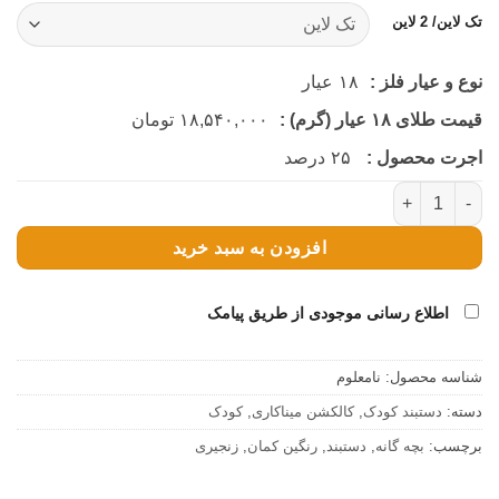
تک لاین/ 2 لاین
نوع و عیار فلز :
۱۸
عیار
قیمت طلای ۱۸ عیار (گرم) :
۱۸,۵۴۰,۰۰۰
تومان
اجرت محصول :
۲۵
درصد
دستبند بچه گانه رنگین کمان (کد 3552) عدد
افزودن به سبد خرید
اطلاع رسانی موجودی از طریق پیامک
شناسه محصول:
نامعلوم
دسته:
دستبند کودک
,
کالکشن میناکاری
,
کودک
برچسب:
بچه گانه
,
دستبند
,
رنگین کمان
,
زنجیری