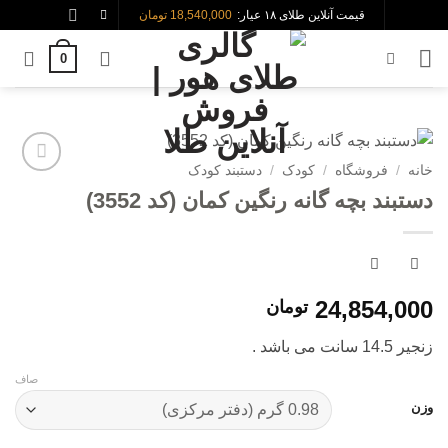
Skip
قیمت آنلاین طلای ۱۸ عیار:
18,540,000 تومان
to
0
content
خانه
/
فروشگاه
/
کودک
/
دستبند کودک
افزودن
دستبند بچه گانه رنگین کمان (کد 3552)
به
علاقه
مندی
ها
24,854,000
تومان
زنجیر 14.5 سانت می باشد .
صاف
وزن