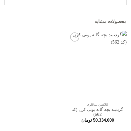
محصولات مشابه
افزودن
به
علاقه
مندی
ها
کالکشن میناکاری
گردنبند بچه گانه یونی کرن (کد
562)
50,334,000
تومان