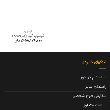
گوشواره
گوشواره آنیتا (کد 2859)
58,176,000
تومان
لینکهای کاربردی
استخدام در هور
راهنمای سایز
سفارش طرح شخصی
سوالات متداول