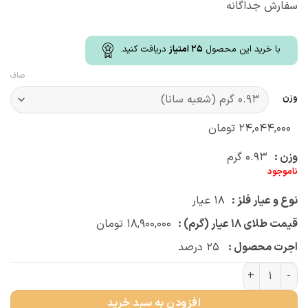
سفارش جداگانه
با خرید این محصول
25
امتیاز
دریافت کنید.
صاف
وزن
۲۴,۰۴۴,۰۰۰
تومان
وزن :
۰.۹۳
گرم
ناموجود
نوع و عیار فلز :
۱۸
عیار
قیمت طلای ۱۸ عیار (گرم) :
۱۸,۹۰۰,۰۰۰
تومان
اجرت محصول :
۲۵
درصد
گوشواره میخی خورشید (کد 3478) عدد
افزودن به سبد خرید