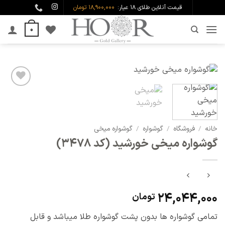
Ski
قیمت آنلاین طلای ۱۸ عیار:
18,900,000 تومان
t
0
conten
افزودن
به
علاقه
مندی
خانه
/
فروشگاه
/
گوشواره
/
گوشواره میخی
ها
گوشواره میخی خورشید (کد 3478)
24,044,000
تومان
تمامی گوشواره ها بدون پشت گوشواره طلا میباشد و قابل