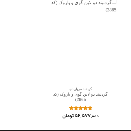
افزودن
به
علاقه
مندی
ها
+
گردنبند مرواریدی
گردنبند دو لاین گوی و باروک (کد
2865)
نمره
5
56,577,000
از
تومان
5