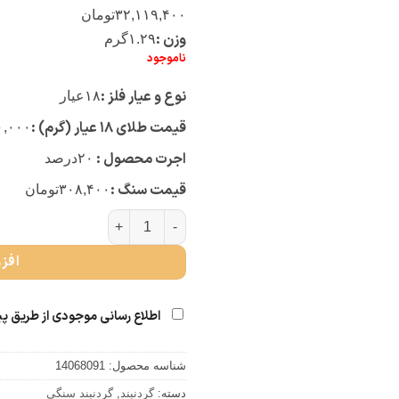
۳۲,۱۱۹,۴۰۰
تومان
وزن :
۱.۲۹
گرم
ناموجود
نوع و عیار فلز :
۱۸
عیار
قیمت طلای ۱۸ عیار (گرم) :
۰,۰۰۰
اجرت محصول :
۲۰
درصد
قیمت سنگ :
۳۰۸,۴۰۰
تومان
چوکر سنگی صدف (کد 3770) عدد
افز
اطلاع رسانی موجودی از طریق پ
شناسه محصول:
14068091
دسته:
گردنبند
,
گردنبند سنگی