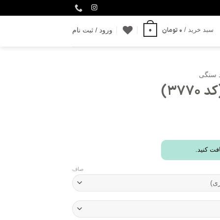
0
0
تومان
سبد خرید /
ورود / ثبت نام
د سنگی
37)
فت کنید.
صاف