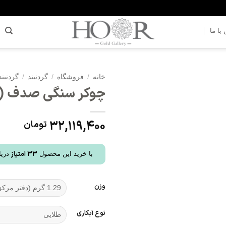
با ما
خانه
/
فروشگاه
/
گردنبند
/
گردنبن
چوکر سنگی صدف (کد 70
افزودن
به
علاقه
32,119,400
تومان
مندی
ها
33
امتیاز
با خرید این محصول
دریا
وزن
نوع آبکاری