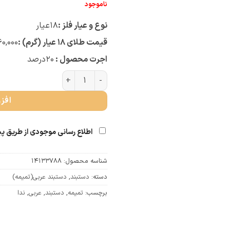
ناموجود
نوع و عیار فلز :
۱۸
عیار
قیمت طلای ۱۸ عیار (گرم) :
۶۰,۰۰۰
اجرت محصول :
۲۰
درصد
دستبند عربی ندا (کد 3585) عدد
افز
اطلاع رسانی موجودی از طریق پ
شناسه محصول:
14133788
دسته:
دستبند
,
دستبند عربی(تمیمه)
برچسب:
تمیمه
,
دستبند
,
عربی
,
ندا