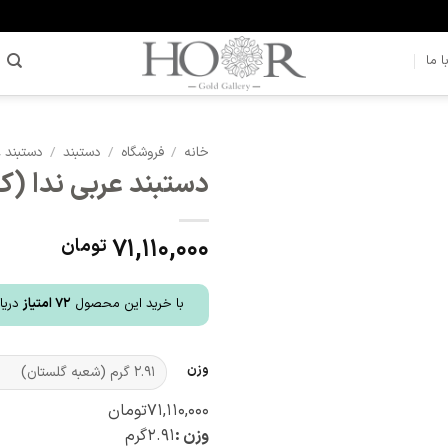
 ما
خانه
/
فروشگاه
/
دستبند
/
دستبند 
دستبند عربی ندا (کد 585
افزودن
به
علاقه
71,110,000
تومان
مندی
ها
با خرید این محصول
72
امتیاز
دریا
وزن
۷۱,۱۱۰,۰۰۰
تومان
وزن :
۲.۹۱
گرم