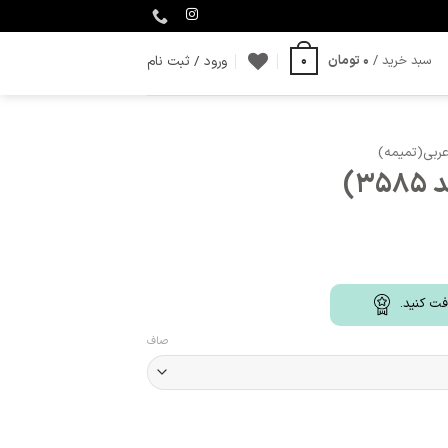
ورود / ثبت نام
سبد خرید /
0
تومان
0
عربی(تمیمه)
3)
فت کنید.
صاف