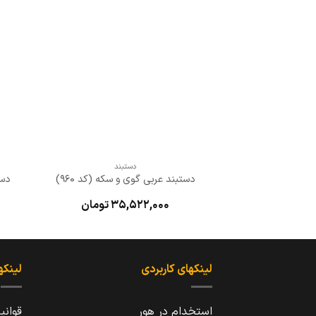
علاقه
مندی
ها
+
دستبند
دستبند عربی گوی و سکه (کد 960)
دست
35,522,000
تومان
لینکهای کاربردی
لینکه
استخدام در هور
قوانی