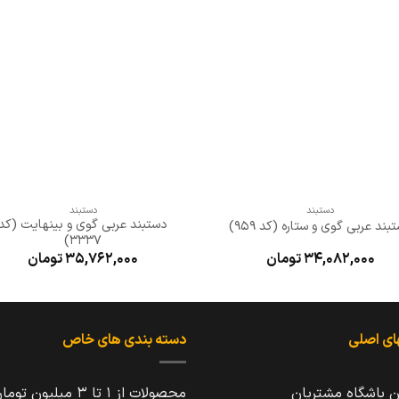
علاقه
علا
مندی
مند
ها
ها
+
+
دستبند
دستبند
دستبند عربی گوی و بینهایت (کد
بند عربی گوی و ستاره (کد 959)
3337)
34,082,000
تومان
35,762,000
تومان
ای اصلی
دسته بندی های خاص
ن باشگاه مشتریان
محصولات از 1 تا 3 میلیون تومان