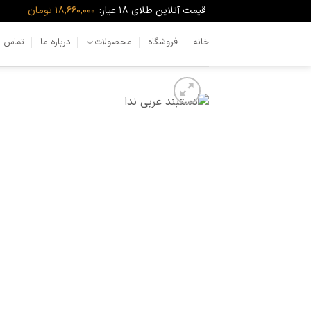
Ski
قیمت آنلاین طلای ۱۸ عیار:
18,660,000 تومان
t
conten
خانه
فروشگاه
محصولات
درباره ما
تماس با