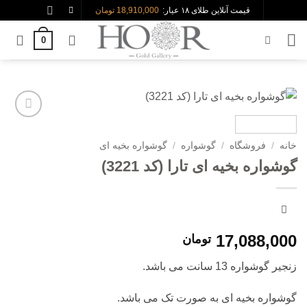
Skip
قیمت آنلاین طلای ۱۸ عیار:
18,910,000 تومان
to
0
content
افزودن
به
خانه
/
فروشگاه
/
گوشواره
/
گوشواره بخیه ای
علاقه
گوشواره بخیه ای تارا (کد 3221)
مندی
ها
17,088,000
تومان
زنجیر گوشواره 13 سانت می باشد.
گوشواره بخیه ای به صورت تک می باشد.