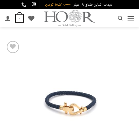
Ski
قیمت آنلاین طلای ۱۸ عیار:
18,590,000 تومان
t
0
conten
افزودن
به
علاقه
مندی
ها