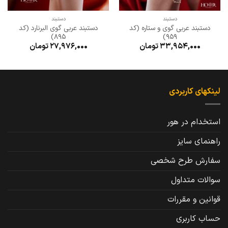
دستبند
دستبند
دستبند عربی گوی و ستاره (کد
دستبند عربی گوی البرنارد (کد
895)
959)
33,954,000
تومان
27,976,000
تومان
لینکهای کاربردی
استخدام در هور
راهنمای سایز
سفارش طرح شخصی
سوالات متداول
قوانین و مقررات
حساب کاربری