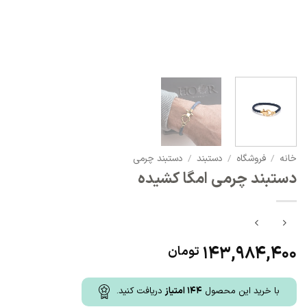
خانه
/
فروشگاه
/
دستبند
/
دستبند چرمی
دستبند چرمی امگا کشیده
143,984,400
تومان
با خرید این محصول
144
امتیاز
دریافت کنید.