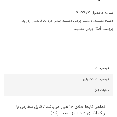
شناسه محصول:
14137677
دسته:
دستبند
,
دستبند چرمی
,
دستبند چرمی مردانه
,
کالکشن روز پدر
برچسب:
اُمگا
,
چرمی
,
دستبند
توضیحات
توضیحات تکمیلی
نظرات (0)
تمامی کارها طلای ۱۸ عیار می‌باشد / قابل سفارش با
رنگ آبکاری دلخواه (سفید-رزگلد)