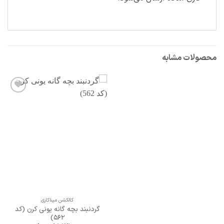
محصولات مشابه
افزودن
به
علاقه
مندی
ها
کالکشن میناکاری
گردنبند بچه گانه یونی کرن (کد
562)