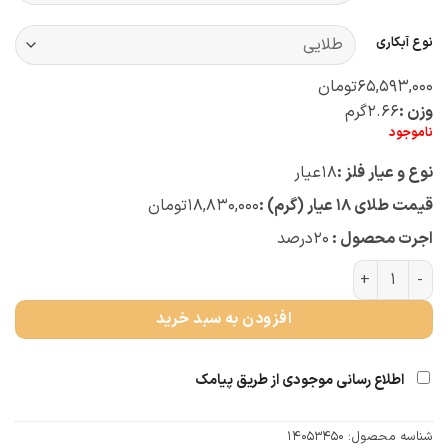
نوع آبکاری
۶۵,۵۹۳,۰۰۰
تومان
وزن :
۲.۶۶
گرم
ناموجود
نوع و عیار فلز :
۱۸
عیار
قیمت طلای ۱۸ عیار (گرم) :
۱۸,۸۳۰,۰۰۰
تومان
اجرت محصول :
۲۰
درصد
گردنبند بچه گانه فیل (کد 1066) عدد
افزودن به سبد خرید
اطلاع رسانی موجودی از طریق پیامک
شناسه محصول:
14053450