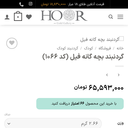
Ski
قیمت آنلاین طلای ۱۸ عیار:
18,830,000 تومان
t
0
conten
خانه
/
فروشگاه
/
کودک
/
گردنبند کودک
افزودن
گردنبند بچه گانه فیل (کد 1066)
به
علاقه
مندی
ها
65,593,000
تومان
با خرید این محصول
66
امتیاز
دریافت کنید.
صاف
وزن