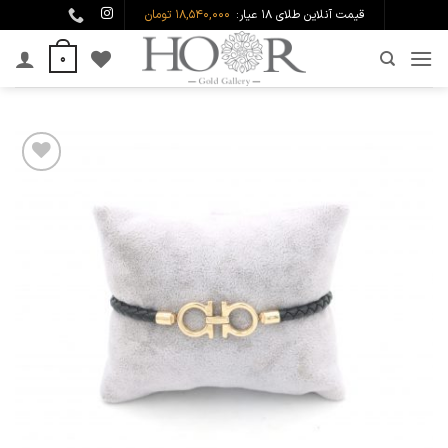
Ski
قیمت آنلاین طلای ۱۸ عیار:
18,540,000 تومان
t
0
conten
افزودن
به
علاقه
مندی
ها