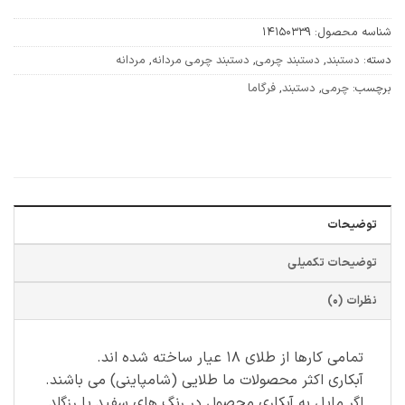
شناسه محصول:
14150339
دسته:
دستبند
,
دستبند چرمی
,
دستبند چرمی مردانه
,
مردانه
برچسب:
چرمی
,
دستبند
,
فرگاما
توضیحات
توضیحات تکمیلی
نظرات (0)
تمامی کارها از طلای ۱۸ عیار ساخته شده اند.
آبکاری اکثر محصولات ما طلایی (شامپاینی) می باشند.
اگر مایل به آبکاری محصول در رنگ های سفید یا رزگلد