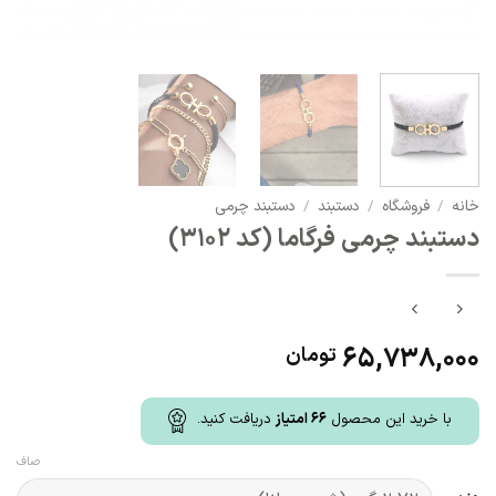
خانه
/
فروشگاه
/
دستبند
/
دستبند چرمی
دستبند چرمی فرگاما (کد 3102)
65,738,000
تومان
با خرید این محصول
66
امتیاز
دریافت کنید.
صاف