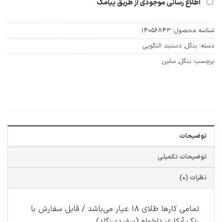
اطلاع رسانی موجودی از طریق پیامک
شناسه محصول:
14056843
دسته:
بنگل
,
دستبند النگویی
برچسب:
بنگل
,
سلین
توضیحات
توضیحات تکمیلی
نظرات (0)
تمامی کارها طلای ۱۸ عیار می‌باشد / قابل سفارش با
رنگ آبکاری دلخواه (سفید-رزگلد)