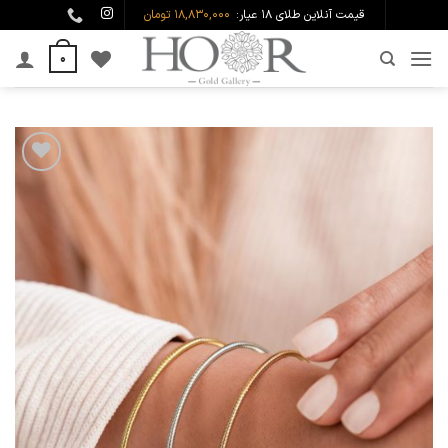
Ski
قیمت آنلاین طلای ۱۸ عیار:
18,830,000 تومان
t
0
conten
افزودن
به
علاقه
مندی
ها