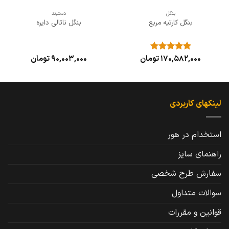
بنگل
دستبند
بنگل کارتیه مربع
بنگل ناتالی دایره
170,582,000
تومان
90,003,000
تومان
نمره
5
از
5
لینکهای کاربردی
استخدام در هور
راهنمای سایز
سفارش طرح شخصی
سوالات متداول
قوانین و مقررات