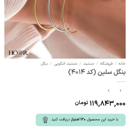
خانه
/
فروشگاه
/
دستبند
/
دستبند النگویی
/
بنگل
بنگل سلین (کد 4014)
119,843,000
تومان
با خرید این محصول
120
امتیاز
دریافت کنید.