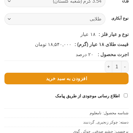
وزن
نوع آبکاری
نوع و عیار فلز :
۱۸
عیار
قیمت طلای ۱۸ عیار (گرم) :
۱۸,۵۴۰,۰۰۰
تومان
اجرت محصول :
۲۰
درصد
چوکر گوی چشم صدفی (کد 4055) عدد
افزودن به سبد خرید
اطلاع رسانی موجودی از طریق پیامک
شناسه محصول:
نامعلوم
دسته:
چوکر زنجیری
,
گردنبند
برچسب:
چشم صدفی
,
چوکر
,
گوی