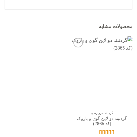
محصولات مشابه
افزودن
به
علاقه
مندی
ها
گردنبند مرواریدی
گردنبند دو لاین گوی و باروک
(کد 2865)