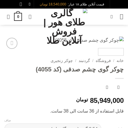
Skip
قیمت آنلاین طلای ۱۸ عیار:
18,540,000 تومان
to
0
content
افزودن
به
خانه
/
فروشگاه
/
گردنبند
/
چوکر زنجیری
علاقه
چوکر گوی چشم صدفی (کد 4055)
مندی
ها
85,949,000
تومان
قابل استفاده از 36 سانت الی 38 سانت.
صاف