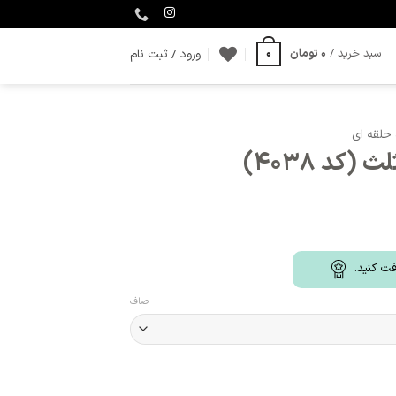
ورود / ثبت نام
سبد خرید /
0
تومان
0
 حلقه ای
(کد 4038)
ت کنید.
صاف