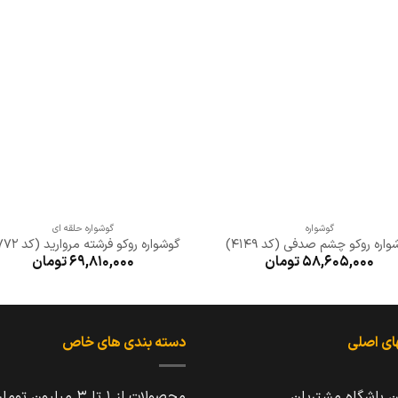
افزودن
افزو
به
به
علاقه
علا
مندی
مند
ها
ها
+
+
گوشواره
گوشواره حلقه ای
اره روکو چشم صدفی (کد 4149)
گوشواره روکو فرشته مروارید (کد 1772)
58,605,000
تومان
69,810,000
تومان
ای اصلی
دسته بندی های خاص
ن باشگاه مشتریان
محصولات از 1 تا 3 میلیون تومان