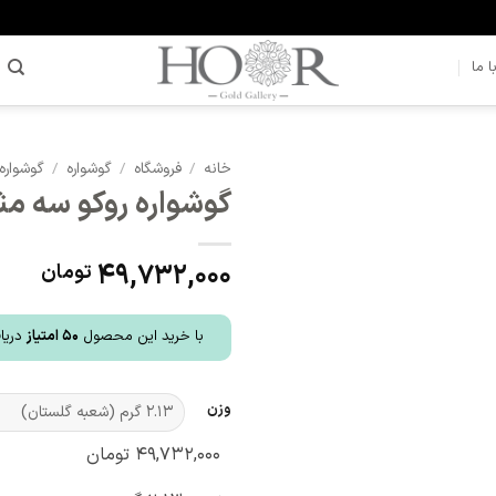
 ما
خانه
/
فروشگاه
/
گوشواره
/
گوشواره
گوشواره روکو سه مثلث 
افزودن
به
علاقه
49,732,000
تومان
مندی
ها
با خرید این محصول
50
امتیاز
دریاف
وزن
۴۹,۷۳۲,۰۰۰
تومان