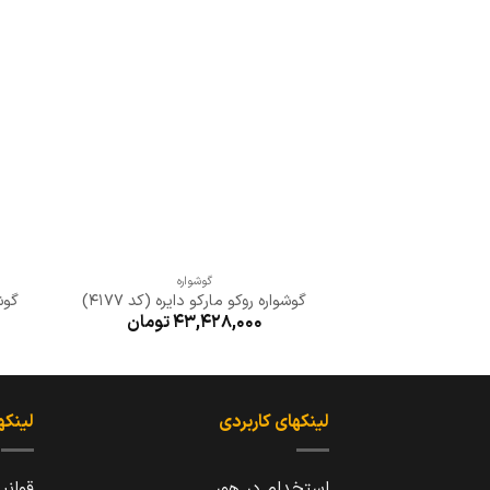
افزودن
به
علاقه
مندی
ها
+
گوشواره
گوشواره روکو مارکو دایره (کد 4177)
گوشو
43,428,000
تومان
لینکهای کاربردی
لینکه
استخدام در هور
قوانی