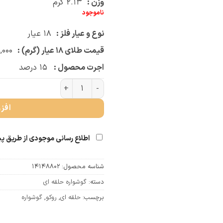
وزن :
۲.۱۳
گرم
ناموجود
نوع و عیار فلز :
۱۸
عیار
قیمت طلای ۱۸ عیار (گرم) :
,۰۰۰
اجرت محصول :
۱۵
درصد
گوشواره روکو سه مثلث (کد 4038) عدد
افز
اطلاع رسانی موجودی از طریق پ
شناسه محصول:
14148802
دسته:
گوشواره حلقه ای
برچسب:
حلقه ای
,
روکو
,
گوشواره