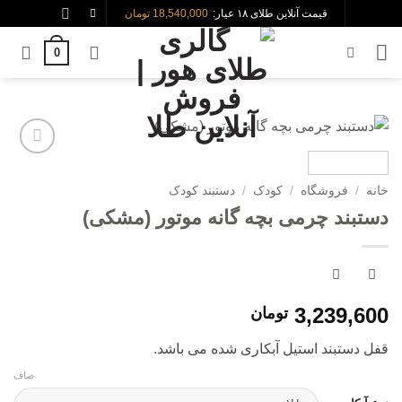
Skip
قیمت آنلاین طلای ۱۸ عیار:
18,540,000 تومان
to
0
content
افزودن
به
خانه
/
فروشگاه
/
کودک
/
دستبند کودک
علاقه
دستبند چرمی بچه گانه موتور (مشکی)
مندی
ها
3,239,600
تومان
قفل دستبند استیل آبکاری شده می باشد.
صاف