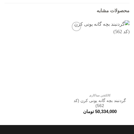
محصولات مشابه
افزودن
به
علاقه
مندی
ها
کالکشن میناکاری
گردنبند بچه گانه یونی کرن (کد
562)
50,334,000
تومان