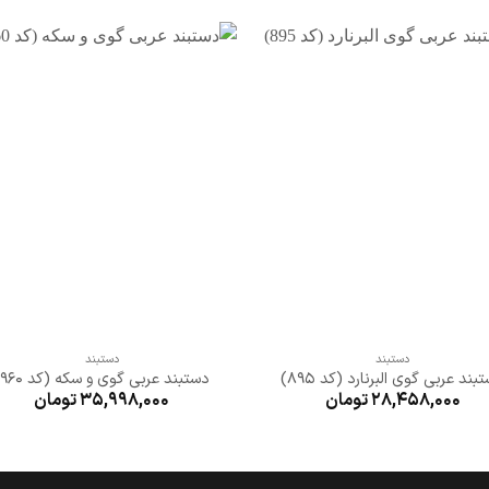
افزودن
افزو
به
به
علاقه
علا
مندی
مند
ها
ها
+
+
دستبند
دستبند
بند عربی گوی البرنارد (کد 895)
دستبند عربی گوی و سکه (کد 960)
28,458,000
تومان
35,998,000
تومان