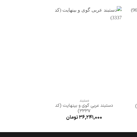
دن
افزودن
به
قه
علاقه
ی
مندی
ها
+
دستبند
دستبن
دستبند عربی گوی و بینهایت (کد
دستبند عربی گوی و بارو
3337)
5,712,000
36,241,000
تومان