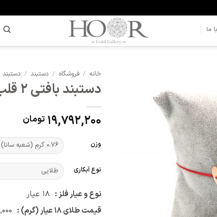
 ما
خانه
/
فروشگاه
/
دستبند
/
دستبند ب
دستبند بافتی ۲ قلب (کد 4169)
افزودن
به
علاقه
19,792,200
تومان
مندی
ها
وزن
نوع آبکاری
نوع و عیار فلز :
۱۸
عیار
قیمت طلای ۱۸ عیار (گرم) :
,۰۰۰