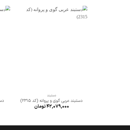
افزودن
به
علاقه
مندی
ها
+
دستبند
دستبند عربی گوی و پروانه (کد 2315)
دست
42,079,000
تومان