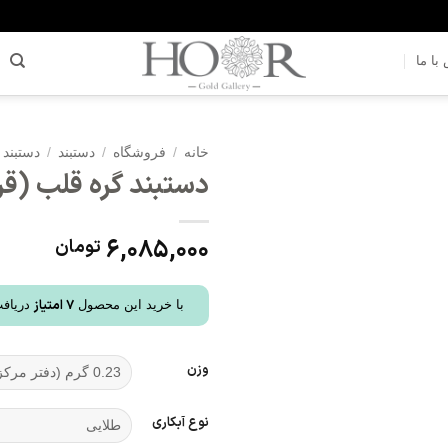
با ما
خانه
/
فروشگاه
/
دستبند
/
دستبند 
دستبند گره قلب (قر
افزودن
به
علاقه
6,085,000
تومان
مندی
ها
7
امتیاز
با خرید این محصول
دریافت
وزن
نوع آبکاری