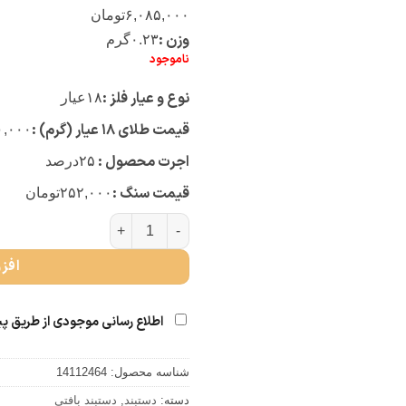
۶,۰۸۵,۰۰۰
تومان
وزن :
۰.۲۳
گرم
ناموجود
نوع و عیار فلز :
۱۸
عیار
قیمت طلای ۱۸ عیار (گرم) :
۰,۰۰۰
اجرت محصول :
۲۵
درصد
قیمت سنگ :
۲۵۲,۰۰۰
تومان
دستبند گره قلب (قرمز) عدد
افز
اطلاع رسانی موجودی از طریق پ
شناسه محصول:
14112464
دسته:
دستبند
,
دستبند بافتی