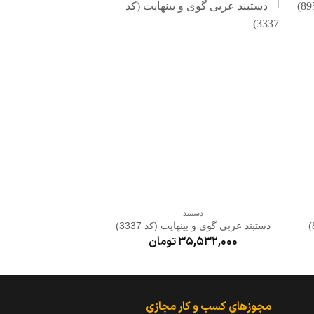
دن
افزودن
به
ه
علاقه
ی
مندی
ها
+
دستبند
دستبن
دستبند عربی گوی و بینهایت (کد 3337)
دستبند عربی گوی و بارو
35,532,000
تومان
5,223,000
مجوزهای کسب و کار مجازی