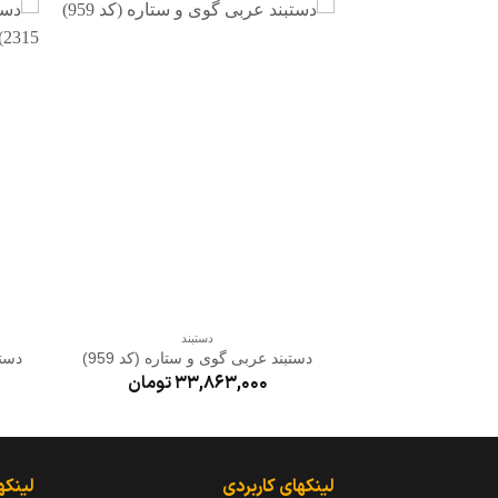
افزودن
به
علاقه
مندی
ها
+
دستبند
دستبند عربی گوی و ستاره (کد 959)
دستب
33,863,000
تومان
لینکهای کاربردی
لینکه