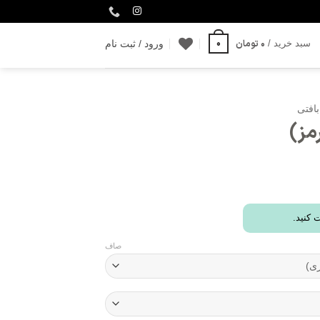
0
0
تومان
سبد خرید /
ورود / ثبت نام
بافتی
مز)
 کنید.
صاف