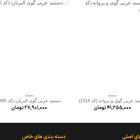
افزودن
افزو
به
به
علاقه
علاق
مندی
مند
ها
ها
+
+
دستبند
دستبند
ند عربی گوی و پروانه (کد 2315)
دستبند عربی گوی البرنارد (کد 895)
41,255,000
تومان
27,901,000
تومان
ای اصلی
دسته بندی های خاص