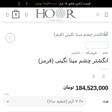
Ski
قیمت آنلاین طلای ۱۸ عیار:
18,540,000 تومان
t
conten
0
افزودن
به
خانه
/
فروشگاه
/
انگشتر
علاقه
انگشتر چشم مینا نگینی (قرمز)
مندی
ها
184,523,000
تومان
صاف
وزن