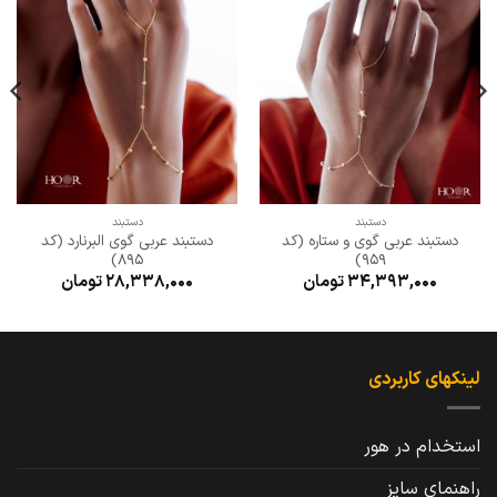
به
به
علاقه
علاقه
مندی
مندی
ها
ها
دستبند
دستبند
دستبند عربی گوی و ستاره (کد
دستبند عربی گوی البرنارد (کد
895)
959)
34,393,000
تومان
28,338,000
تومان
لینکهای کاربردی
استخدام در هور
راهنمای سایز