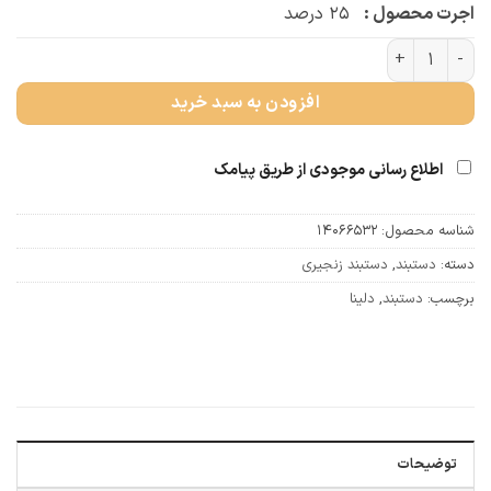
اجرت محصول :
۲۵
درصد
دستبند دلینا (کد 4382) عدد
افزودن به سبد خرید
اطلاع رسانی موجودی از طریق پیامک
شناسه محصول:
14066532
دسته:
دستبند
,
دستبند زنجیری
برچسب:
دستبند
,
دلینا
توضیحات