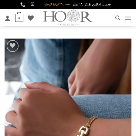
Ski
قیمت آنلاین طلای ۱۸ عیار:
18,830,000 تومان
t
0
conten
افزودن
به
علاقه
مندی
ها