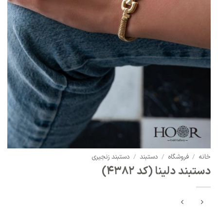
خانه
/
فروشگاه
/
دستبند
/
دستبند زنجیری
دستبند دلینا (کد 4382)