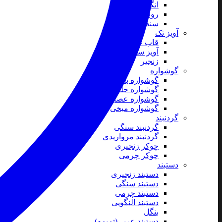
انگشتر
رولباسی
سنجاق سینه
آویز تک
قاب عکس
آویز ساعت
زنجیر
گوشواره
گوشواره بخیه ای
گوشواره حلقه ای
گوشواره عصایی
گوشواره میخی
گردنبند
گردنبند سنگی
گردنبند مرواریدی
چوکر زنجیری
چوکر چرمی
دستبند
دستبند زنجیری
دستبند سنگی
دستبند چرمی
دستبند النگویی
بنگل
دستبند عربی(تمیمه)