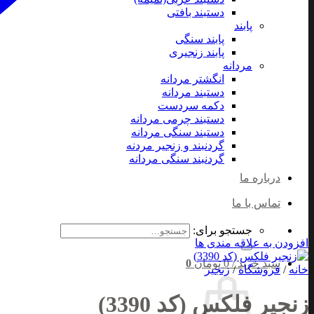
دستبند بافتی
پابند
پابند سنگی
پابند زنجیری
مردانه
انگشتر مردانه
دستبند مردانه
دکمه سردست
دستبند چرمی مردانه
دستبند سنگی مردانه
گردنبند و زنجیر مردنه
گردنبند سنگی مردانه
درباره ما
تماس با ما
جستجو برای:
افزودن به علاقه مندی ها
سبد خرید /
0
تومان
0
خانه
/
فروشگاه
/
زنجیر
زنجیر فلکس (کد 3390)