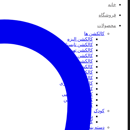
خانه
فروشگاه
محصولات
کالکشن ها
کالکشن الیزه
کالکشن تابستان
کالکشن تهران
کالکشن روز پدر
کالکشن روز مادر
کالکشن کریسمس
کالکشن موسیقی
کالکشن مولانا
کالکشن میناکاری
کالکشن نقره
کالکشن ورزشی
کالکشن ولنتاین
کالکشن یلدا
کودک
دستبند کودک
گردنبند کودک
دسته بندی خاص