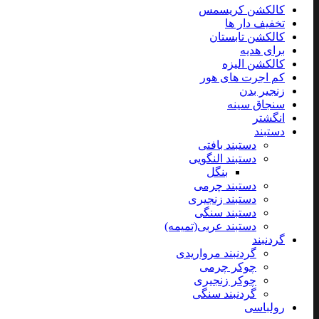
کالکشن کریسمس
تخفیف دار ها
کالکشن تابستان
برای هدیه
کالکشن الیزه
کم اجرت های هور
زنجیر بدن
سنجاق سینه
انگشتر
دستبند
دستبند بافتی
دستبند النگویی
بنگل
دستبند چرمی
دستبند زنجیری
دستبند سنگی
دستبند عربی(تمیمه)
گردنبند
گردنبند مرواریدی
چوکر چرمی
چوکر زنجیری
گردنبند سنگی
رولباسی