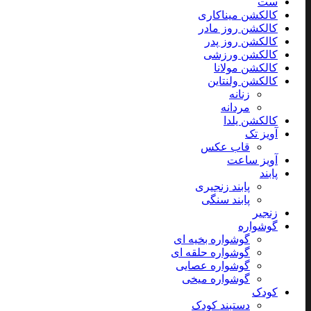
ست
کالکشن میناکاری
کالکشن روز مادر
کالکشن روز پدر
کالکشن ورزشی
کالکشن مولانا
کالکشن ولنتاین
زنانه
مردانه
کالکشن یلدا
آویز تک
قاب عکس
آویز ساعت
پابند
پابند زنجیری
پابند سنگی
زنجیر
گوشواره
گوشواره بخیه ای
گوشواره حلقه ای
گوشواره عصایی
گوشواره میخی
کودک
دستبند کودک